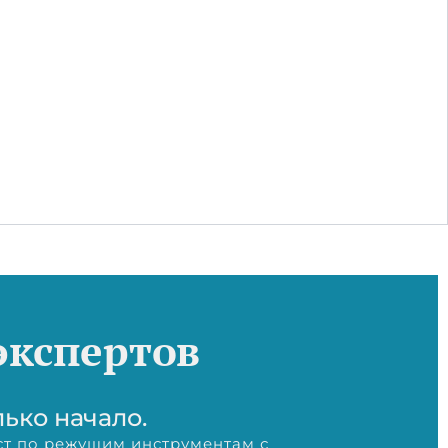
экспертов
лько начало.
т по режущим инструментам с