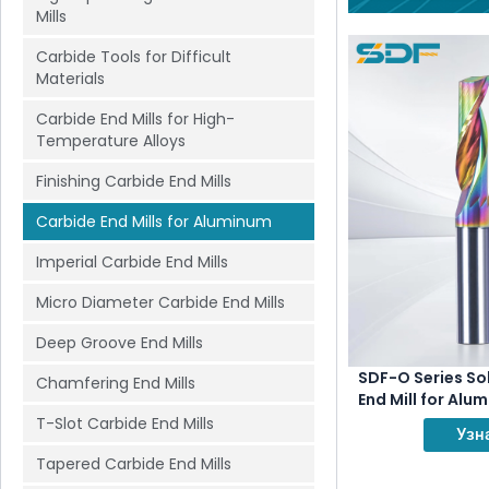
Mills
Carbide Tools for Difficult
Materials
Carbide End Mills for High-
Temperature Alloys
Finishing Carbide End Mills
Carbide End Mills for Aluminum
Imperial Carbide End Mills
Micro Diameter Carbide End Mills
Deep Groove End Mills
SDF-O Series Sol
Chamfering End Mills
End Mill for Al
T-Slot Carbide End Mills
Узн
Tapered Carbide End Mills