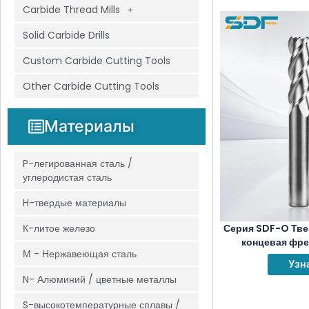
Carbide Thread Mills
Solid Carbide Drills
Custom Carbide Cutting Tools
Other Carbide Cutting Tools
Материалы
P-легированная сталь /
углеродистая сталь
H-твердые материалы
Серия SDF-O Тве
К-литое железо
концевая фре
М - Нержавеющая сталь
покрытия дл
Узн
N- Алюминий / цветные металлы
S-высокотемпературные сплавы /