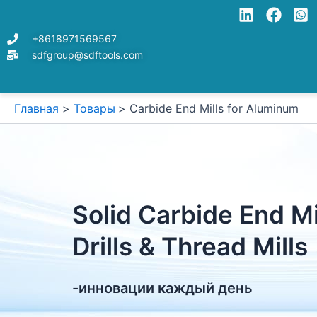
Перейти
к
+8618971569567
содержимому
sdfgroup@sdftools.com
Главная
Товары
Carbide End Mills for Aluminum
Solid Carbide End Mi
Drills & Thread Mills
-инновации каждый день