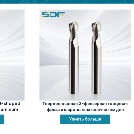
 U-shaped
Твердосплавная 2-фрезерная торцевая
 aluminum
фреза с шаровым наконечником для
алюминия и меди серии SDF-O
Узнать больше