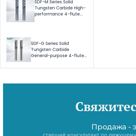
SDF-M Series Solid
Tungsten Carbide High-
performance 4-flute
square end mill
SDF-G Series Solid
Tungsten Carbide
General-purpose 4-flute
square end mill –
ALCRONA Coating
Свяжитес
Продажа - э
старший консультант по режущему