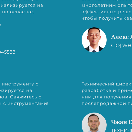
иализируется на
многолетним опыто
по оснастке.
эффективные решен
чтобы получить к
ю
Алекс 
CIO| WH
845588
 инструменту с
Технический дирек
изируется на
разработке и прим
ов. Свяжитесь с
ним для получени
 с инструментами!
послепродажной п
Чжан 
ТЕХНИЧЕ