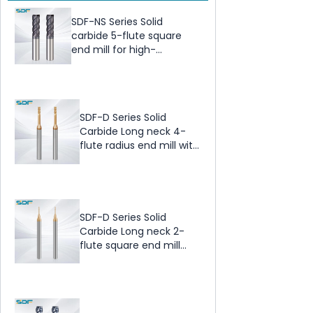
SDF-NS Series Solid
carbide 5-flute square
end mill for high-
temperature alloys and
titanium alloys
SDF-D Series Solid
Carbide Long neck 4-
flute radius end mill with
ALTiSiN Coating
SDF-D Series Solid
Carbide Long neck 2-
flute square end mill
with ALTiSiN Coating