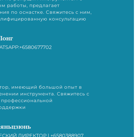
м работы, предлагает
ия по оснастке. Свяжитесь с ним,
валифицированную консультацию
Лонг
ATSAPP:+6580677702
тор, имеющий большой опыт в
енении инструмента. Свяжитесь с
я профессиональной
оддержки
Сяньцзюнь
СКИЙ ДИРЕКТОР | +6580388907