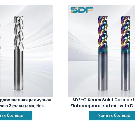
рдосплавная радиусная
SDF-O Series Solid Carbide
за с 3 фланцами, без
Flutes square end mill with 
я меди и алюминия
for aluminum Copper A
ать больше
Узнать больше