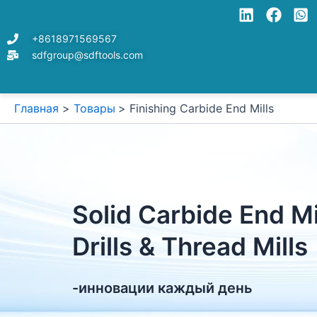
Перейти
к
+8618971569567
содержимому
sdfgroup@sdftools.com
Главная
Товары
Finishing Carbide End Mills
Solid Carbide End Mi
Drills & Thread Mills
-инновации каждый день