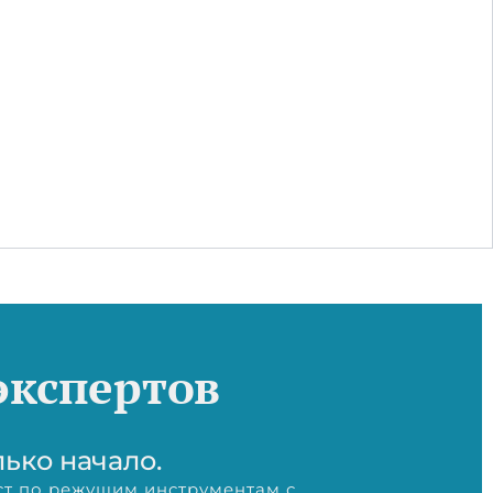
экспертов
лько начало.
т по режущим инструментам с