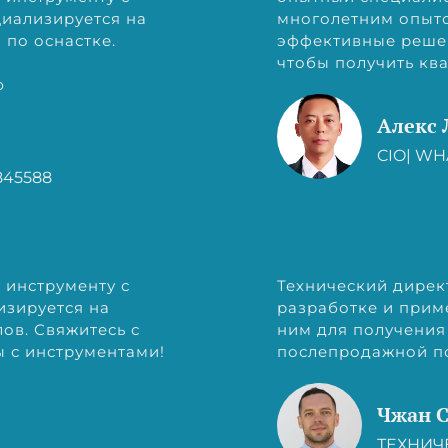
иализируется на
многолетним опыто
по оснастке.
эффективные решен
чтобы получить к
ю
Алекс 
CIO| WH
845588
 инструменту с
Технический дирек
изируется на
разработке и прим
ов. Свяжитесь с
ним для получени
 с инструментами!
послепродажной п
Чжан 
ТЕХНИЧЕ