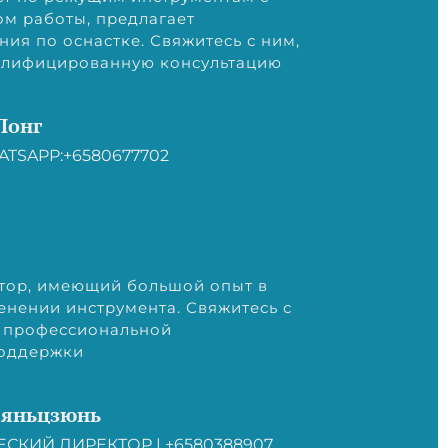
м работы, предлагает
ия по оснастке. Свяжитесь с ним,
валифицированную консультацию
Лонг
ATSAPP:+6580677702
тор, имеющий большой опыт в
енении инструмента. Свяжитесь с
я профессиональной
оддержки
Сяньцзюнь
СКИЙ ДИРЕКТОР | +6580388907