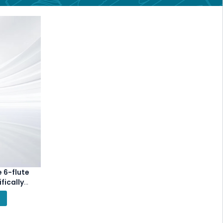
 6-flute
fically
rations on
uch as
alloys.