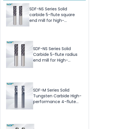
SDF-NS Series Solid
carbide 5-flute square
end mill for high-
temperature alloys and
titanium alloys
SDF-NS Series Solid
Carbide 5-flute radius
end mill for High-
Temperature Alloys
SDF-M Series Solid
Tungsten Carbide High-
performance 4-flute
radius end mill