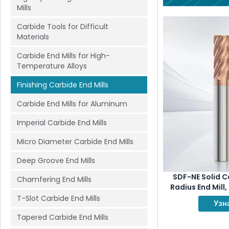
Mills
Carbide Tools for Difficult
Materials
Carbide End Mills for High-
Temperature Alloys
Finishing Carbide End Mills
Carbide End Mills for Aluminum
Imperial Carbide End Mills
Micro Diameter Carbide End Mills
Deep Groove End Mills
SDF-NE Solid C
Chamfering End Mills
Radius End Mill,
finishing opera
T-Slot Carbide End Mills
Узн
machine materia
Tapered Carbide End Mills
and ti