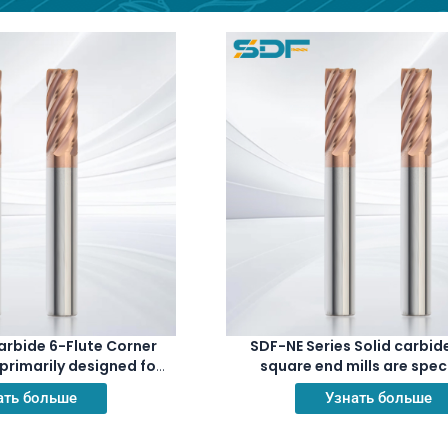
arbide 6-Flute Corner
SDF-NE Series Solid carbide
 primarily designed for
square end mills are speci
tions on difficult-to-
engineered for finishing ope
ать больше
Узнать больше
ls such as superalloys
challenging materials s
tanium alloys.
superalloys and titanium 