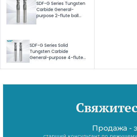
SDF-G Series Tungsten
Carbide General-
purpose 2-flute ball
nose end mill
SDF-G Series Solid
Tungsten Carbide
General-purpose 4-flute
radius end mill with
ALCRONA Coating, HRC45°
Свяжитес
Продажа - э
старший консультант по режущему