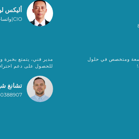
أليكس لو
CIO|واتساب:+6580677702
واسعة ومتخصص في حلول
مدير فني، يتمتع بخبرة و
للحصول على دعم احترافي
تشانغ شي
80388907