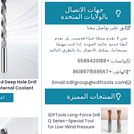
جهات الاتصال
بالولايات المتحدة
ابق على تواصل معنا
نحن لا نقدم منتجًا جيدًا فحسب، بل نقدم
أيضًا خدمة عالية الجودة. إذا كنت مهتمًا
بمنتجاتنا، يمكنك الاتصال بنا بالطرق التالية.
واتساب:+6589420188
الهاتف:+8618971569567
d Deep Hole Drill
Email:sdfgroup@sdftools.com
Internal Coolant
المنتجات المميزة
اعر
SDFTools Long-Force Drill
Q Series—Special Tool
for Low-Wind Pressure
Brazing Tools