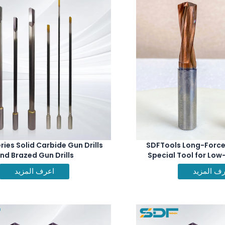
ies Solid Carbide Gun Drills
SDFTools Long-Force 
nd Brazed Gun Drills
Special Tool for Low
Brazing T
ف المزيد
اعرف المزيد