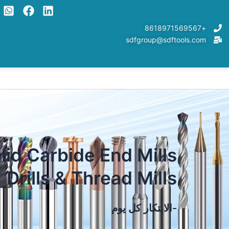
خطي
لى
+8618971569567
لمحتوى
sdfgroup@sdftools.com
lid Carbide End Mills,
Drills & Thread Mills
-الابتكار كل يوم