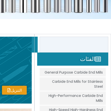
Search
بحث
الفئات
General Purpose Carbide End Mills
Carbide End Mills for Stainless
Steel
التنزيل
High-Performance Carbide End
Mills
High-Speed High-Hardness End