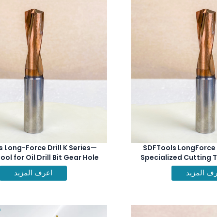
 Long-Force Drill K Series—
SDFTools LongForce D
ool for Oil Drill Bit Gear Hole
Specialized Cutting T
Machining
Rock Bit Tooth Ho
ف المزيد
اعرف المزيد