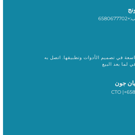
نج
اسعة في تصميم الأدوات وتطبيقها. اتصل به
 لما بعد البيع
ان جون
CTO |+65