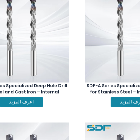
es Specialized Deep Hole Drill
SDF-A Series Specialize
el and Cast Iron – Internal
for Stainless Steel – 
Coolant
ف المزيد
اعرف المزيد