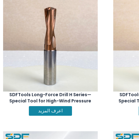
SDFTools Long-Force Drill H Series—
SDFTools
Special Tool for High-Wind Pressure
Special T
Drilling Tools
اعرف المزيد