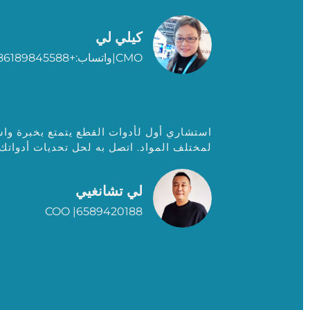
كيلي لي
CMO|واتساب:+86189845588
استشاري أول لأدوات القطع يتمتع بخبرة 
لمختلف المواد. اتصل به لحل تحديات أدواتك!
لي تشانغيي
COO |6589420188