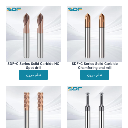
Page
Page
Page
SDF-C Series Solid Carbide NC
SDF-C Series Solid Carbide
Spot drill
Chamfering end mill
تعلم مرون
تعلم مرون