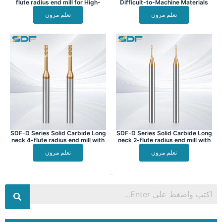
flute radius end mill for High-
Difficult-to-Machine Materials
Temperature Alloys
4-flute ball nose end mill for
تعلم مرون
تعلم مرون
machining superalloys, titanium
alloys
SDF-D Series Solid Carbide Long
SDF-D Series Solid Carbide Long
neck 4-flute radius end mill with
neck 2-flute radius end mill with
ALTiSiN Coating
ALTiSiN Coating
تعلم مرون
تعلم مرون
السابق
2
3
التالي