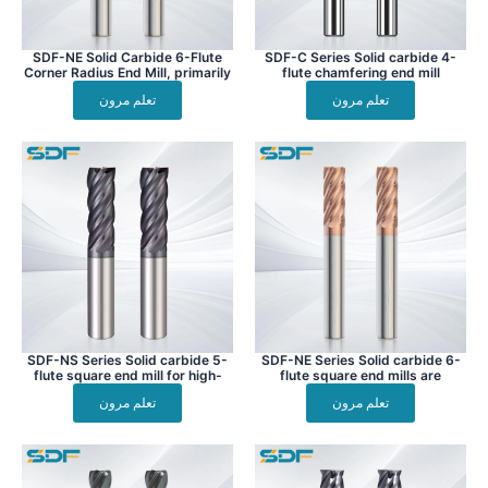
SDF-NE Solid Carbide 6-Flute
SDF-C Series Solid carbide 4-
Corner Radius End Mill, primarily
flute chamfering end mill
designed for finishing operations
تعلم مرون
تعلم مرون
on difficult-to-machine materials
such as superalloys and titanium
alloys.
SDF-NS Series Solid carbide 5-
SDF-NE Series Solid carbide 6-
flute square end mill for high-
flute square end mills are
temperature alloys and titanium
specifically engineered for
تعلم مرون
تعلم مرون
alloys
finishing operations on
challenging materials such as
superalloys and titanium alloys.