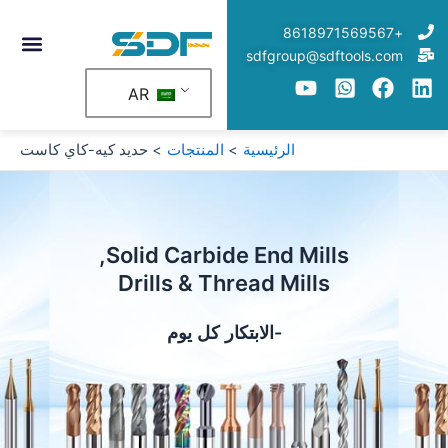
خطي
+8618971569567
لى
sdfgroup@sdftools.com
لمحتوى
AR
الرئيسية
المنتجات
حديد كيه-كاي كاست
Solid Carbide End Mills,
Drills & Thread Mills
-الابتكار كل يوم